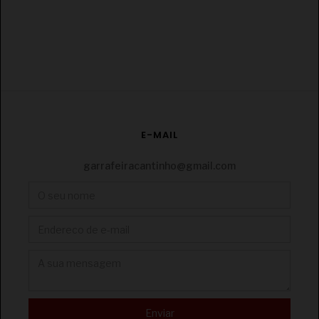
€
CONJUNTO HERDADE DO SOBROSO RESERVA
E-MAIL
TINTO/BRANCO 2X75CL
garrafeiracantinho@gmail.com