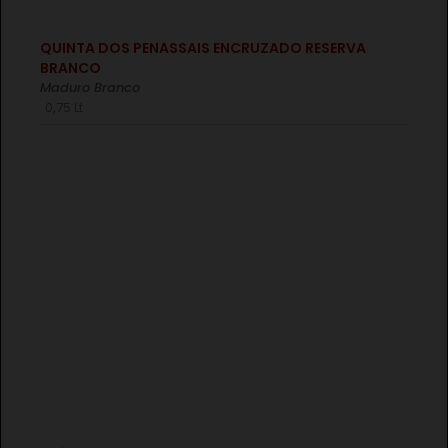
€
QUINTA DOS PENASSAIS ENCRUZADO RESERVA
BRANCO
Maduro Branco
0,75 Lt
€
CONJUNTO HERDADE DO SOBROSO RESERVA TINTO
3X75CL
€