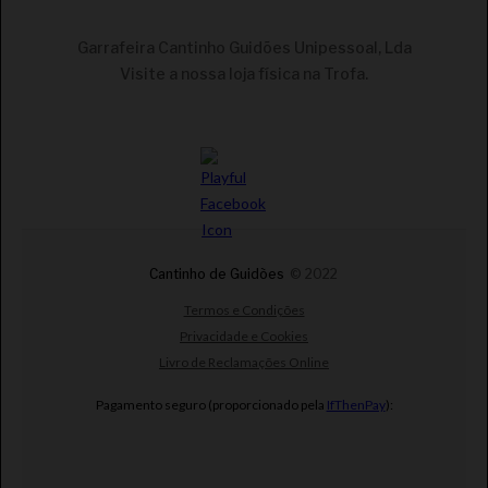
TINTO 3X75CL
Garrafeira Cantinho Guidões Unipessoal, Lda
Visite a nossa loja física na Trofa.
Cantinho de Guidões
© 2022
Termos e Condições
Privacidade e Cookies
€
CONJUNTO HERDADE DO SOBROSO ARCHÉ BRANCO
Livro de Reclamações Online
3X75CL
Pagamento seguro (proporcionado pela
IfThenPay
):