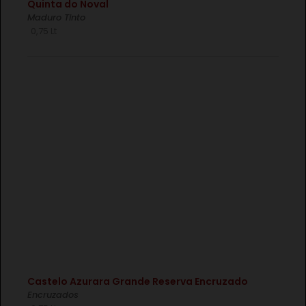
Quinta do Noval
Maduro Tinto
0,75 Lt
€
CONJUNTO HERDADE DO SOBROSO CELLAR
TINTO/BRANCO 2X75CL
€
Castelo Azurara Grande Reserva Encruzado
Encruzados