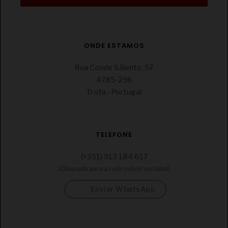
€
CONJUNTO HERDADE DO SOBROSO RESERVA TINTO
ONDE ESTAMOS
2X75CL
Rua Conde S.Bento, 57
4785-296
Trofa - Portugal
TELEFONE
(+351) 913 184 617
(Chamada para a rede móvel nacional)
Enviar WhatsApp
€
CONJUNTO HERDADE DO SOBROSO GRANDE RESERVA