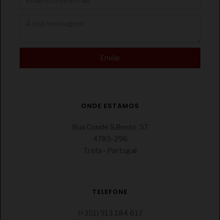
€
CONJUNTO HERDADE DO SOBROSO CELLAR TINTO
2X75CL
ONDE ESTAMOS
Rua Conde S.Bento, 57
4785-296
Trofa - Portugal
€
CONJUNTO HERDADE DO SOBROSO ARCHÉ
TELEFONE
TINTO/BRANCO 2X75CL
(+351) 913 184 617