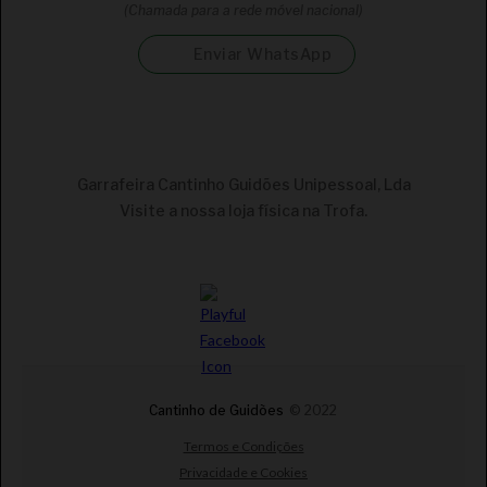
(Chamada para a rede móvel nacional)
Enviar WhatsApp
Garrafeira Cantinho Guidões Unipessoal, Lda
Visite a nossa loja física na Trofa.
€
CONJUNTO HERDADE DO SOBROSO RESERVA
TINTO/BRANCO + POTE DE MEL º TISANA
Cantinho de Guidões
© 2022
Termos e Condições
Privacidade e Cookies