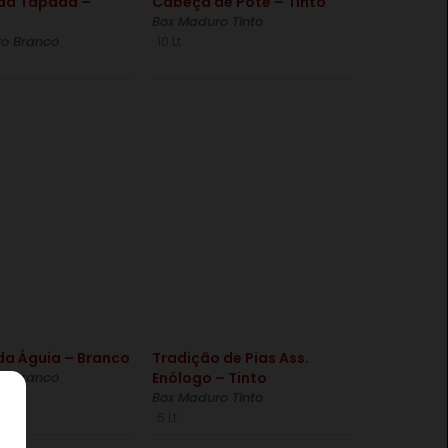
da Tapada –
Cabeça de Pote – Tinto
Box Maduro Tinto
o Branco
10 Lt
€
da Águia – Branco
Tradição de Pias Ass.
o Branco
Enólogo – Tinto
Box Maduro Tinto
5 Lt