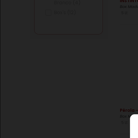
INSTINT
Branco
(4)
Box Mad
Box's
(12)
5 Lt
€
Pérola 
Box Madu
5 Lt