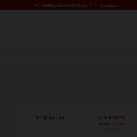
E-mail:
cantinhoguidoes@gmail.com
Tel:
913 184 617
€
€
O Tal da Lixa
M.O.B TINTO
Maduro Tinto
0,75 Lt