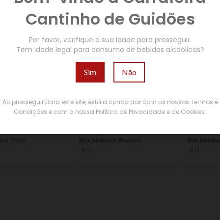
Cantinho de Guidões
Por favor, verifique a sua idade para prosseguir.
Tem idade legal para consumo de bebidas alcoólicas?
Sim
Não
Ao prosseguir para este site, está a concordar com os nossos Termos e
Condições e com a nossa Política de Privacidade e de Cookies.
€
€
o de Pias – Tinto
Tradição de Pias – Branco
Caves St
ro Tinto
Box Maduro Branco
Box Madur
5 Lt
5 Lt