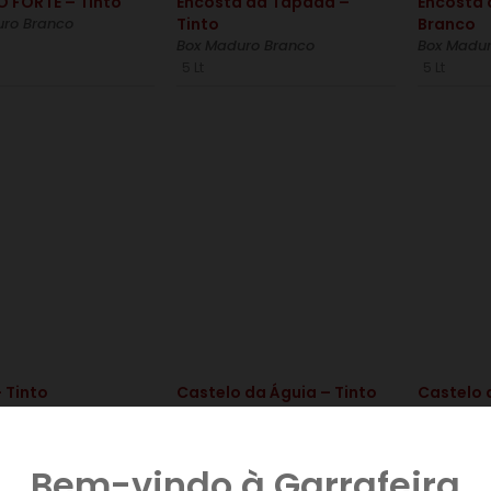
O FORTE – Tinto
Encosta da Tapada –
Encosta 
uro Branco
Tinto
Branco
Box Maduro Branco
Box Madur
5 Lt
5 Lt
€
€
– Tinto
Castelo da Águia – Tinto
Castelo 
ro Tinto
Box Maduro Tinto
Box Madur
5 Lt
5 Lt
Bem-vindo à Garrafeira