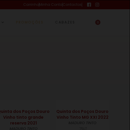
Carrinho
Minha Conta
Contactos
PROMOÇÕES
CABAZES
0
€
€
uinta dos Poços Douro
Quinta dos Poços Douro
Vinho tinto grande
Vinho Tinto MG XXI 2022
reserva 2021
MADURO TINTO
MADURO TINTO
75LT