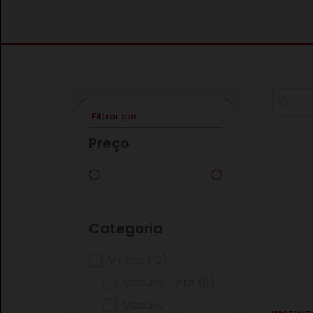
Procu
Search c
Filtrar por:
Preço
Preço
Categoria
Categoria
Vinhos
(12)
Maduro Tinto
(8)
€
Maduro