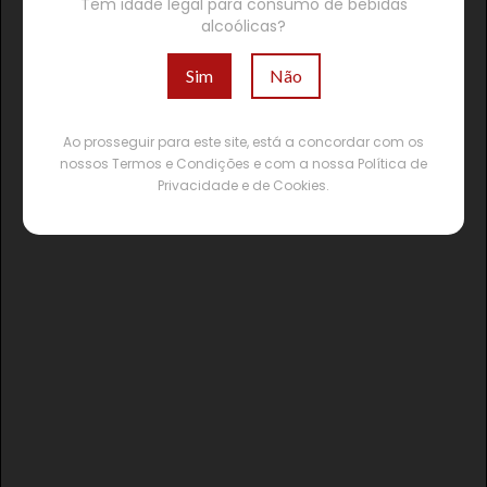
Tem idade legal para consumo de bebidas
alcoólicas?
Sim
Não
Ao prosseguir para este site, está a concordar com os
nossos Termos e Condições e com a nossa Política de
Privacidade e de Cookies.