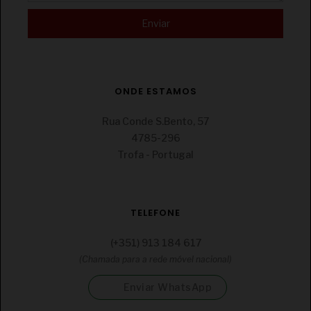
ONDE ESTAMOS
€
Rua Conde S.Bento, 57
CONJUNTO HERDADE DO SOBROSO RESERVA
TINTO/BRANCO 2X75CL
4785-296
Trofa - Portugal
TELEFONE
(+351) 913 184 617
(Chamada para a rede móvel nacional)
Enviar WhatsApp