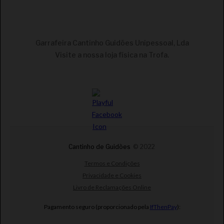
€
CONJUNTO HERDADE DO SOBROSO RESERVA TINTO
Garrafeira Cantinho Guidões Unipessoal, Lda
2X75CL
Visite a nossa loja física na Trofa.
Cantinho de Guidões
© 2022
Termos e Condições
Privacidade e Cookies
Livro de Reclamações Online
€
Pagamento seguro (proporcionado pela
IfThenPay
):
CONJUNTO HERDADE DO SOBROSO GRANDE RESERVA