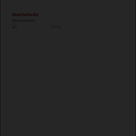
€
Marmelada
Marmelada
500g
€
CONJUNTO HERDADE DO SOBROSO RESERVA TINTO
3X75CL
€