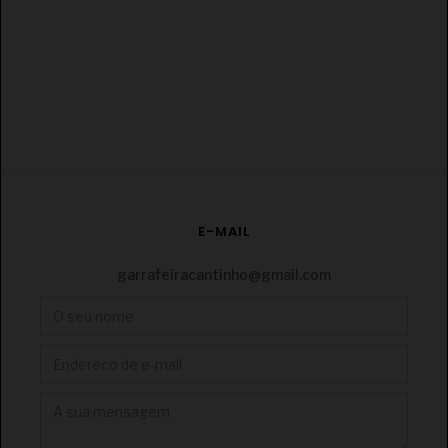
E-MAIL
€
garrafeiracantinho@gmail.com
CONJUNTO HERDADE DO SOBROSO RESERVA
TINTO/BRANCO + POTE DE MEL º TISANA