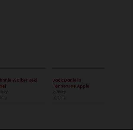
€
€
hnnie Walker Red
Jack Daniel’s
bel
Tennessee Apple
isky
Whisky
70 Lt
0,70 Lt