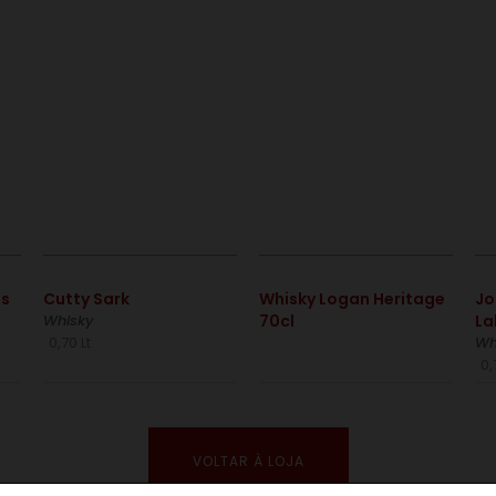
€
€
os
Cutty Sark
Whisky Logan Heritage
Jo
Whisky
70cl
La
0,70 Lt
Wh
0,
VOLTAR À LOJA