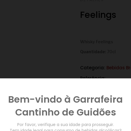
Feelings
€
Whisky Feelings
Quantidade:
70cl
Categoria:
Bebidas B
Referência:
Quantidade:
Bem-vindo à Garrafeira
Cantinho de Guidões
ADICIONAR AO CAR
Por favor, verifique a sua idade para prosseguir.
Tem idade legal para consumo de bebidas alcoólicas?