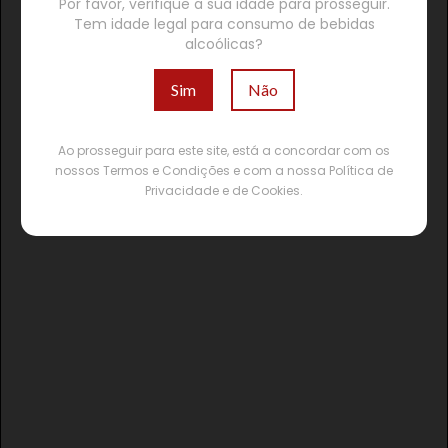
Por favor, verifique a sua idade para prosseguir.
Tem idade legal para consumo de bebidas
alcoólicas?
Sim
Não
Ao prosseguir para este site, está a concordar com os
nossos Termos e Condições e com a nossa Política de
Privacidade e de Cookies.