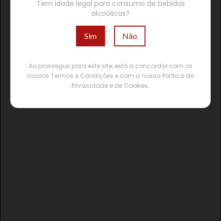
Tem idade legal para consumo de bebidas
alcoólicas?
Sim
Não
Ao prosseguir para este site, está a concordar com os
nossos Termos e Condições e com a nossa Política de
Privacidade e de Cookies.