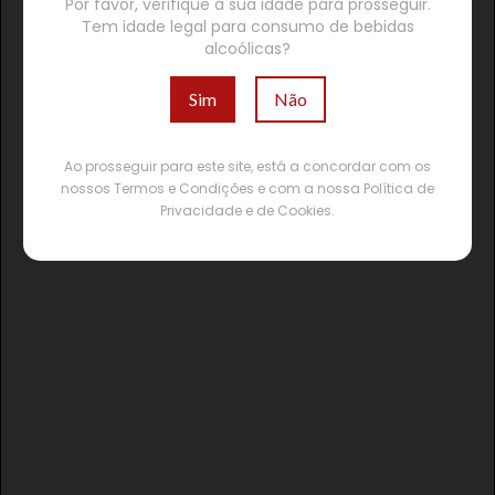
Por favor, verifique a sua idade para prosseguir.
Tem idade legal para consumo de bebidas
alcoólicas?
Sim
Não
Ao prosseguir para este site, está a concordar com os
nossos Termos e Condições e com a nossa Política de
Privacidade e de Cookies.