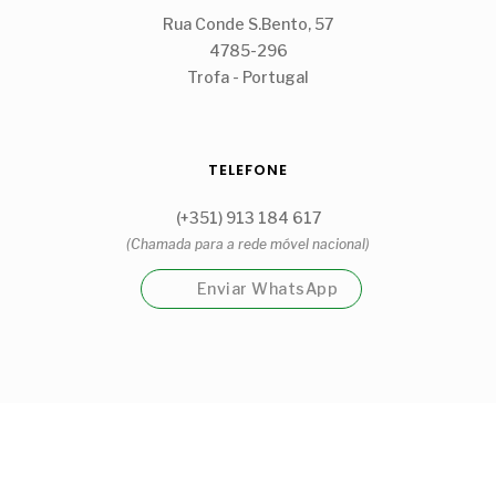
Rua Conde S.Bento, 57
4785-296
Trofa - Portugal
TELEFONE
(+351) 913 184 617
(Chamada para a rede móvel nacional)
Enviar WhatsApp
Garrafeira Cantinho Guidões Unipessoal, Lda
Visite a nossa loja física na Trofa.