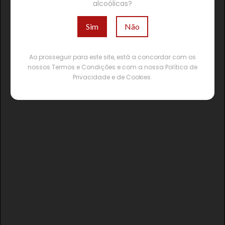
alcoólicas?
Sim
Não
Ao prosseguir para este site, está a concordar com os
nossos Termos e Condições e com a nossa Política de
Privacidade e de Cookies.