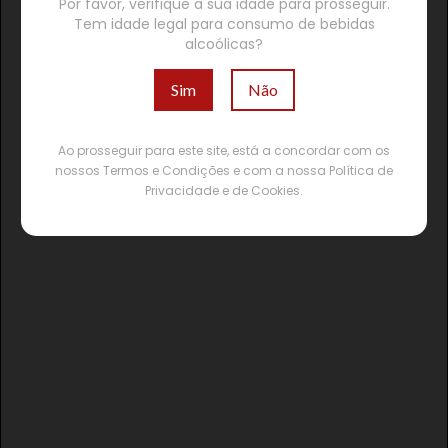
Por favor, verifique a sua idade para prosseguir.
Tem idade legal para consumo de bebidas
alcoólicas?
Sim
Não
Ao prosseguir para este site, está a concordar com os
nossos Termos e Condições e com a nossa Política de
Privacidade e de Cookies.