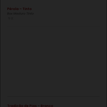
€
Pérola – Tinto
Box Maduro Tinto
5 Lt
€
Tradição de Pias – Branco