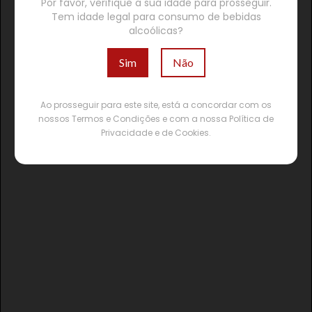
Por favor, verifique a sua idade para prosseguir.
Tem idade legal para consumo de bebidas
alcoólicas?
Sim
Não
Ao prosseguir para este site, está a concordar com os
nossos Termos e Condições e com a nossa Política de
Privacidade e de Cookies.