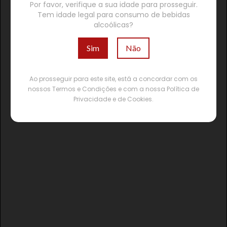
Por favor, verifique a sua idade para prosseguir.
Tem idade legal para consumo de bebidas
alcoólicas?
Sim
Não
Ao prosseguir para este site, está a concordar com os
nossos Termos e Condições e com a nossa Política de
Privacidade e de Cookies.