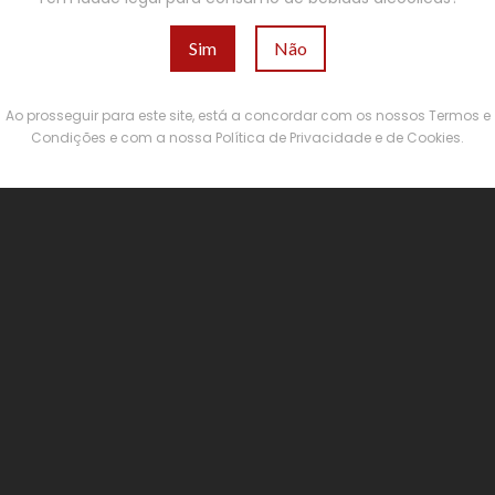
Sim
Não
Ao prosseguir para este site, está a concordar com os nossos Termos e
Condições e com a nossa Política de Privacidade e de Cookies.