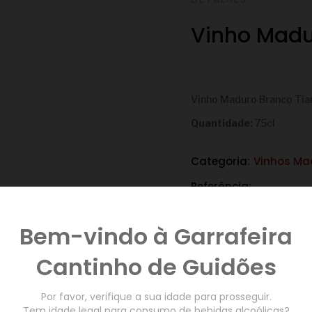
Vinho Madu
€
Vinho Maduro Branco Tia
Quantidade:
75cl
Categoria:
Vinhos Ma
Referência:
Quantidade:
Bem-vindo à Garrafeira
Cantinho de Guidões
ADICIONAR AO CAR
Por favor, verifique a sua idade para prosseguir.
Tem idade legal para consumo de bebidas alcoólicas?