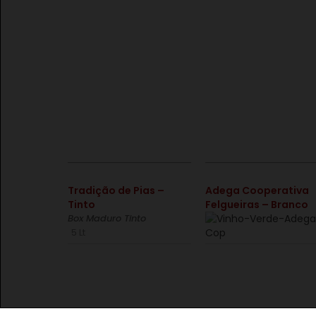
€
€
Tradição de Pias –
Adega Cooperativa
Tinto
Felgueiras – Branco
Box Maduro Tinto
5 Lt