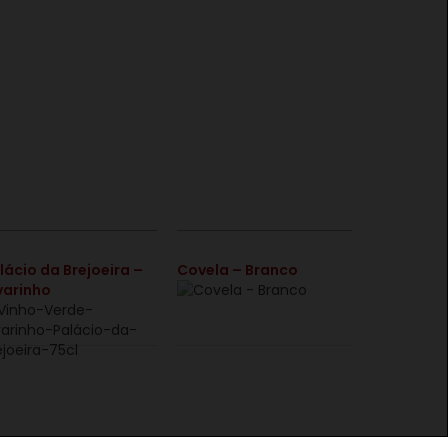
€
€
lácio da Brejoeira –
Covela – Branco
varinho