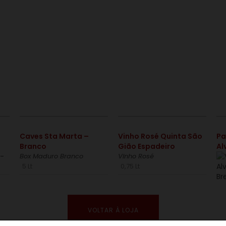
€
€
Caves Sta Marta –
Vinho Rosé Quinta São
Pa
Branco
Gião Espadeiro
Al
Box Maduro Branco
Vinho Rosé
5 Lt
0,75 Lt
VOLTAR À LOJA