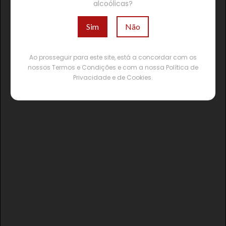
alcoólicas?
Sim
Não
Ao prosseguir para este site, está a concordar com os
nossos Termos e Condições e com a nossa Política de
Privacidade e de Cookies.