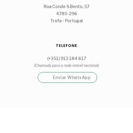
Rua Conde S.Bento, 57
4785-296
Trofa - Portugal
TELEFONE
(+351) 913 184 617
(Chamada para a rede móvel nacional)
Enviar WhatsApp
Garrafeira Cantinho Guidões Unipessoal, Lda
Visite a nossa loja física na Trofa.