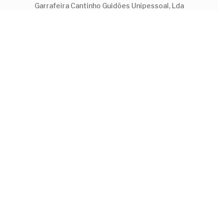
Garrafeira Cantinho Guidões Unipessoal, Lda
Visite a nossa loja física na Trofa.
Cantinho de Guidões
© 2022
Termos e Condições
Privacidade e Cookies
Livro de Reclamações Online
Pagamento seguro (proporcionado pela
IfThenPay
):