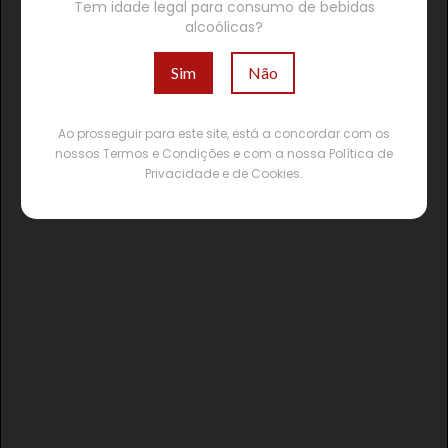
Tem idade legal para consumo de bebidas
alcoólicas?
Sim
Não
Ao prosseguir para este site, está a concordar com os
nossos Termos e Condições e com a nossa Política de
Privacidade e de Cookies.