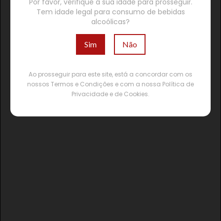
Por favor, verifique a sua idade para prosseguir.
Tem idade legal para consumo de bebidas
alcoólicas?
Sim
Não
Ao prosseguir para este site, está a concordar com os
nossos Termos e Condições e com a nossa Política de
Privacidade e de Cookies.