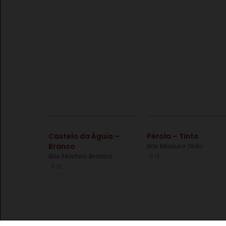
€
€
Castelo da Águia –
Pérola – Tinto
Branco
Box Maduro Tinto
Box Maduro Branco
5 Lt
5 Lt