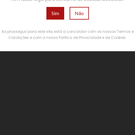
Sim
Não
Ao prosseguir para este site, está a concordar com os nossos Termos e
Condições e com a nossa Política de Privacidade e de Cookies.