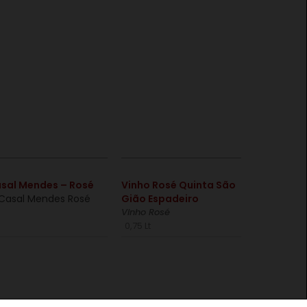
€
€
sal Mendes – Rosé
Vinho Rosé Quinta São
Gião Espadeiro
Vinho Rosé
0,75 Lt