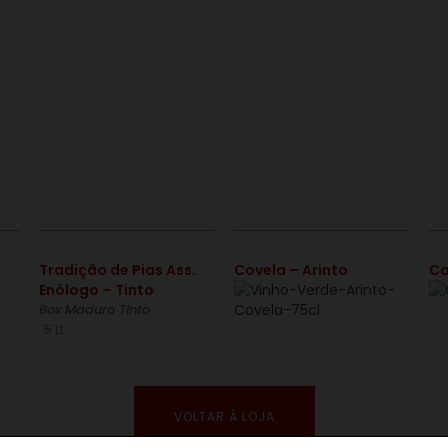
€
€
Tradição de Pias Ass.
Covela – Arinto
Ca
Enólogo – Tinto
Box Maduro Tinto
5 Lt
VOLTAR À LOJA