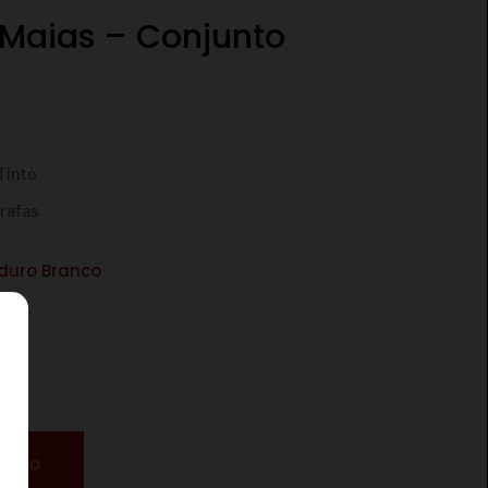
 Maias – Conjunto
Tinto
rrafas
duro Branco
RINHO