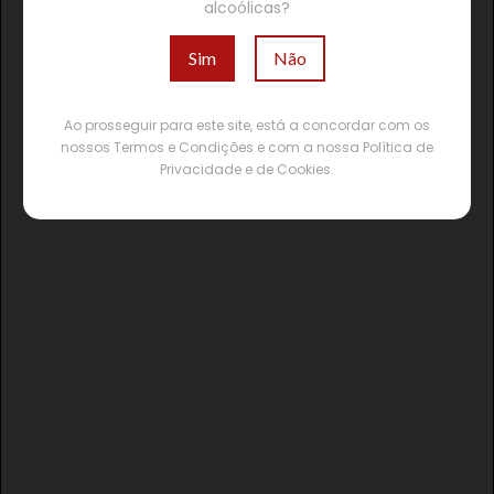
alcoólicas?
Sim
Não
Ao prosseguir para este site, está a concordar com os
nossos Termos e Condições e com a nossa Política de
Privacidade e de Cookies.