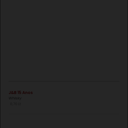
€
J&B 15 Anos
Whisky
0,70 Lt