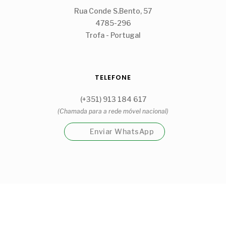
Rua Conde S.Bento, 57
4785-296
Trofa - Portugal
TELEFONE
(+351) 913 184 617
(Chamada para a rede móvel nacional)
Enviar WhatsApp
Garrafeira Cantinho Guidões Unipessoal, Lda
Visite a nossa loja física na Trofa.