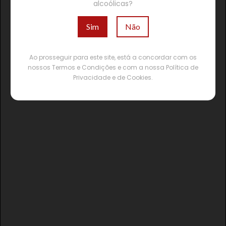
alcoólicas?
Sim
Não
Ao prosseguir para este site, está a concordar com os
nossos Termos e Condições e com a nossa Política de
Privacidade e de Cookies.