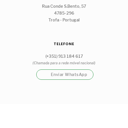
Rua Conde S.Bento, 57
4785-296
Trofa - Portugal
TELEFONE
(+351) 913 184 617
(Chamada para a rede móvel nacional)
Enviar WhatsApp
Garrafeira Cantinho Guidões Unipessoal, Lda
Visite a nossa loja física na Trofa.