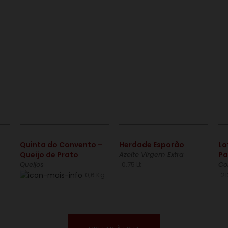
€
€
Quinta do Convento –
Herdade Esporão
Lo
Queijo de Prato
Azeite Virgem Extra
Pa
Queijos
0,75 Lt
Co
0,6 Kg
2