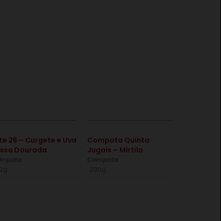
€
€
te 26 – Curgete e Uva
Compota Quinta
ssa Dourada
Jugais – Mirtilo
mpota
Compota
12g
280g