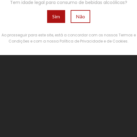
Tem idade legal para consumo de bebidas alcoólicas?
Sim
Não
Ao prosseguir para este site, está a concordar com os nossos Termos e
Condições e com a nossa Política de Privacidade e de Cookies.