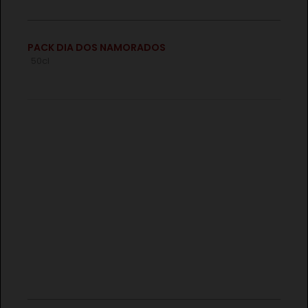
€
PACK DIA DOS NAMORADOS
50cl
€
CONJUNTO HERDADE DO SOBROSO RESERVA TINTO
3X75CL