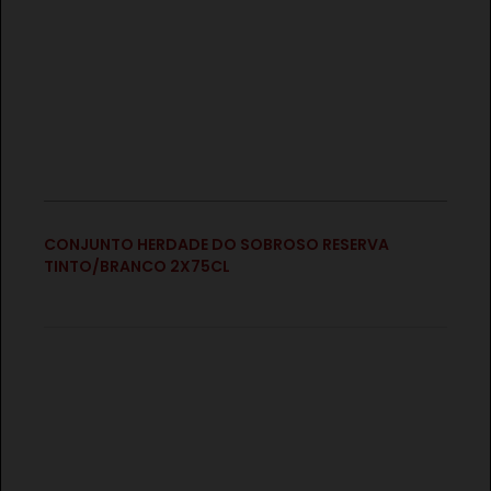
TINTO 3X75CL
€
CONJUNTO HERDADE DO SOBROSO RESERVA
TINTO/BRANCO 2X75CL
€
CONJUNTO HERDADE DO SOBROSO ARCHÉ BRANCO
3X75CL