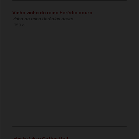
€
€
Vinho vinha do reino Herédia douro
vinha do reino Herédias douro
750 cl
€
whisky Nikka Coffey Malt