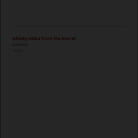
€
whisky nikka from the barrel
whiskey
50cl