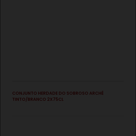
€
CONJUNTO HERDADE DO SOBROSO RESERVA
TINTO/BRANCO 2X75CL
€
CONJUNTO HERDADE DO SOBROSO ARCHÉ
TINTO/BRANCO 2X75CL