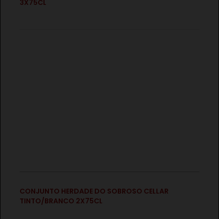
€
3X75CL
CONJUNTO HERDADE DO SOBROSO CELLAR TINTO
2X75CL
€
€
CONJUNTO HERDADE DO SOBROSO ARCHÉ
CONJUNTO HERDADE DO SOBROSO CELLAR
TINTO/BRANCO 2X75CL
TINTO/BRANCO 2X75CL