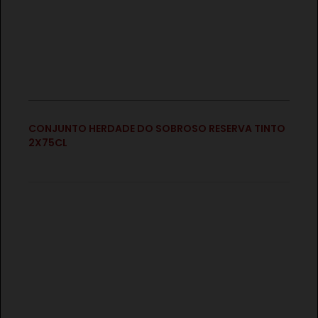
€
CONJUNTO HERDADE DO SOBROSO RESERVA TINTO
2X75CL
€
CONJUNTO HERDADE DO SOBROSO COLHEITA
TINTO7BRANCO 2X75CL