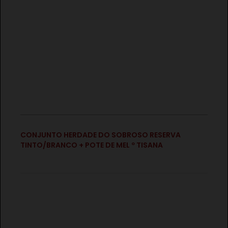
€
CONJUNTO HERDADE DO SOBROSO RESERVA TINTO
2X75CL
€
CONJUNTO HERDADE DO SOBROSO RESERVA
TINTO/BRANCO + POTE DE MEL º TISANA
€
CONJUNTO HERDADE DO SOBROSO GRANDE RESERVA