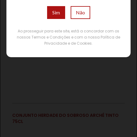
Sim
Não
Ao prosseguir para este site, está a concordar com os
nossos Termos e Condições e com a nossa Política de
Privacidade e de Cookies.
€
CONJUNTO HERDADE DO SOBROSO ARCHÉ TINTO
75CL