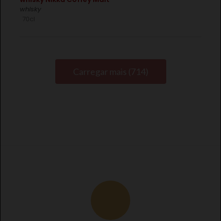
whisky
70cl
Carregar mais (714)