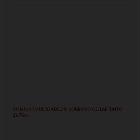
€
CONJUNTO HERDADE DO SOBROSO RESERVA
TINTO/BRANCO + POTE DE MEL º TISANA
€
CONJUNTO HERDADE DO SOBROSO CELLAR TINTO
2X75CL